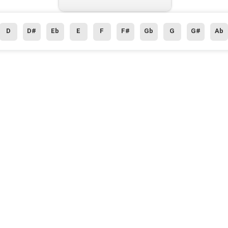
D
D#
Eb
E
F
F#
Gb
G
G#
Ab