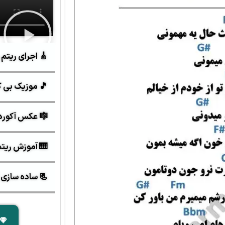
🎸 اجرای ریتم 
🎵 موزیک بی ک
🎼 عکس آکورد
🎹 آموزش ریتم و 
📃 ساده سازی آک