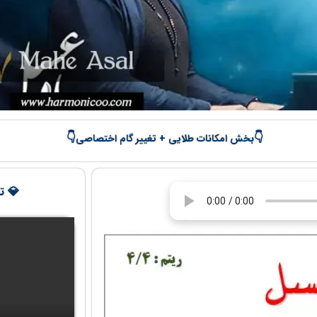
👇
👇
بخش امکانات طلایی + تغییر گام اختصاصی
💎 تج