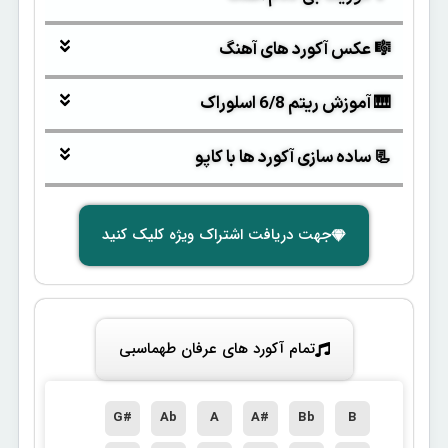
🎼 عکس آکورد های آهنگ
🎹 آموزش ریتم 6/8 اسلوراک
📃 ساده سازی آکورد ها با کاپو
جهت دریافت اشتراک ویژه کلیک کنید
تمام آکورد های عرفان طهماسبی
G#
Ab
A
A#
Bb
B