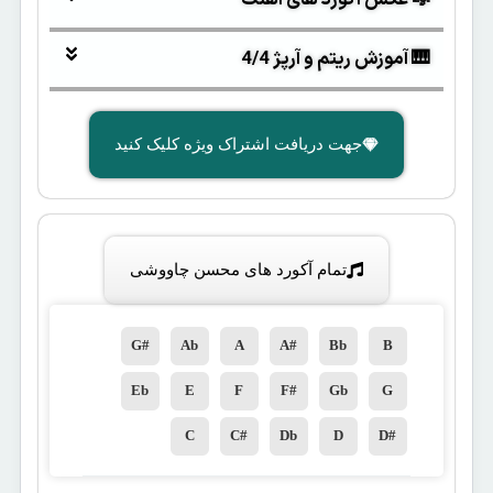
🎼 عکس آکورد های آهنگ
🎹 آموزش ریتم و آرپژ 4/4
جهت دریافت اشتراک ویژه کلیک کنید
تمام آکورد های محسن چاووشی
G#
Ab
A
A#
Bb
B
Eb
E
F
F#
Gb
G
C
C#
Db
D
D#