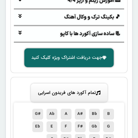
🎹 آموزش ریتم و آرپژ 4/4
🎵 بکینگ ترک و وکال آهنگ
📃 ساده سازی آکورد ها با کاپو
جهت دریافت اشتراک ویژه کلیک کنید
تمام آکورد های فریدون اسرایی
G#
Ab
A
A#
Bb
B
Eb
E
F
F#
Gb
G