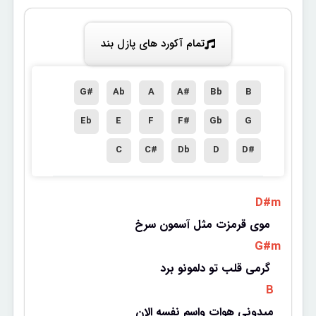
تمام آکورد های پازل بند
G#
Ab
A
A#
Bb
B
Eb
E
F
F#
Gb
G
C
C#
Db
D
D#
 D#m 
موی قرمزت مثل آسمون سرخ 
 G#m 
گرمی قلب تو دلمونو برد 
 B 
میدونی هوات واسم نفسه الان