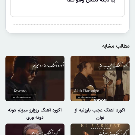
بیا دیگه نکنش وقتو تلف 
مطالب مشابه
آکورد آهنگ عجب بارونیه از
آکورد آهنگ روزارو میزنم دونه
نوان
دونه ورق