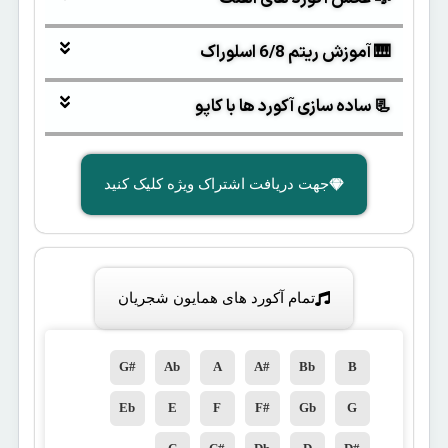
🎹 آموزش ریتم 6/8 اسلوراک
📃 ساده سازی آکورد ها با کاپو
جهت دریافت اشتراک ویژه کلیک کنید
تمام آکورد های همایون شجریان
G#
Ab
A
A#
Bb
B
Eb
E
F
F#
Gb
G