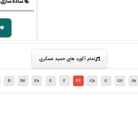
📃 ساده سازی آک
تمام آکورد های حمید عسکری
D
D#
Eb
E
F
F#
Gb
G
G#
Ab