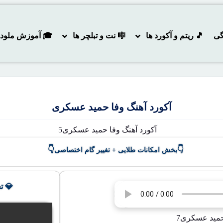
گی
🎵 ریتم و آکورد ها
🎼 نت و تبلچر ها
🎓 آموزش ملودی و
آکورد آهنگ وفا حمید عسکری
👇
👇
بخش امکانات طلایی + تغییر گام اختصاصی
💎 ت