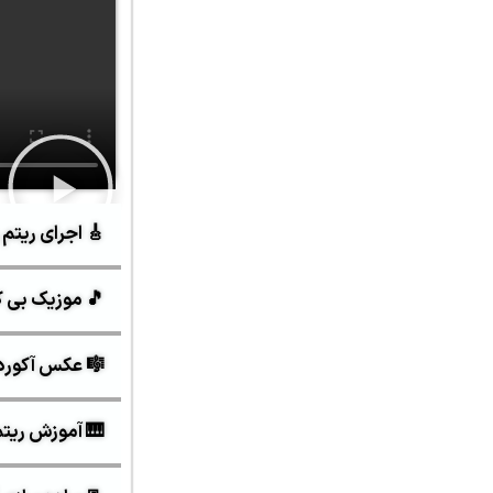
🎸 اجرای ریتم 
🎵 موزیک بی ک
🎼 عکس آکورد
🎹 آموزش ریتم و 