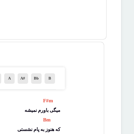
A
A#
Bb
B
 F#m 
میگی باورم نمیشه
 Bm 
که هنوز به پام نشستی