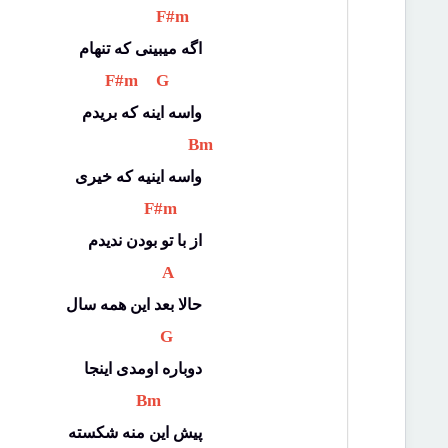
 F#m 
اگه میبینی که تنهام
 F#m 
 G 
واسه اینه که بریدم
 Bm 
واسه اینیه که خیری
 F#m 
از با تو بودن ندیدم
 A 
حالا بعد این همه سال
 G 
دوباره اومدی اینجا
 Bm 
پیش این منه شکسته