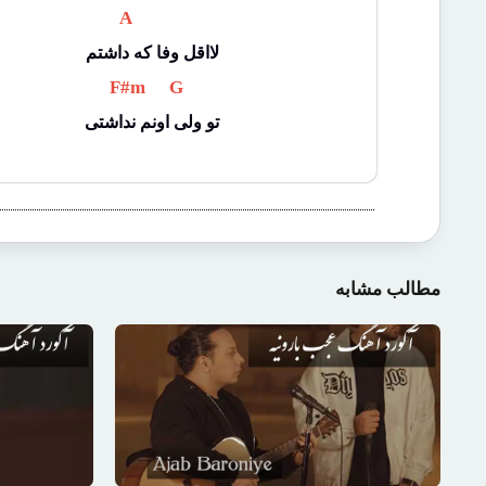
 A 
لااقل وفا که داشتم
 F#m 
 G 
تو ولی اونم نداشتی
مطالب مشابه