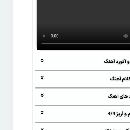
و آکورد آهنگ
لام آهنگ
 های آهنگ
آرپژ 4/4