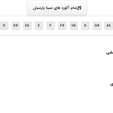
تمام آکورد های سینا پارسیان
D
D#
Eb
E
F
F#
Gb
G
G#
Ab
یشی
ی