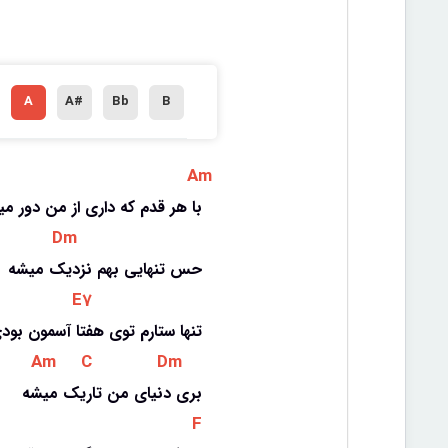
A
A#
Bb
B
 Am 
با هر قدم که داری از من دور م
 Dm 
حس تنهایی بهم نزدیک میشه
 E7 
تنها ستارم توی هفتا آسمون بود
 Am 
 C 
 Dm 
بری دنیای من تاریک میشه
 F 