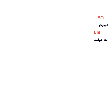
 Am 
میبینم
 Em 
ت میفتم