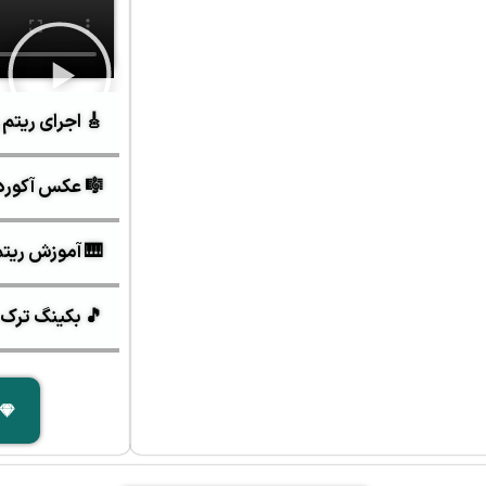
🎸 اجرای ریتم 
🎼 عکس آکورد
🎹 آموزش ریتم ه
🎵 بکینگ ترک 