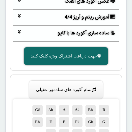
🎼 عکس آکورد های آهنگ
🎹 آموزش ریتم و آرپژ 4/4
📃 ساده سازی آکورد ها با کاپو
جهت دریافت اشتراک ویژه کلیک کنید
تمام آکورد های شادمهر عقیلی
G#
Ab
A
A#
Bb
B
Eb
E
F
F#
Gb
G