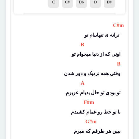
C
C#
Db
D
D#
 C#m 
ترانه ی تنهاییام تو 
 B 
اونی که از دنیا میخوام تو
 B 
وقتی همه نزدیک و دور شدن
 A 
تو بودی تو حال بدیام عزیزم
 F#m 
با تو خط رو غمام کشیدم
 G#m 
ببین هر طرفم که میرم