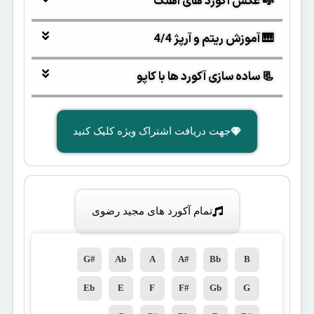
🎼 عکس آکورد های آهنگ
🎹 آموزش ریتم و آرپژ 4/4
📃 ساده سازی آکورد ها با کاپو
جهت دریافت اشتراک ویژه کلیک کنید
تمام آکورد های مجید رضوی
G#
Ab
A
A#
Bb
B
Eb
E
F
F#
Gb
G