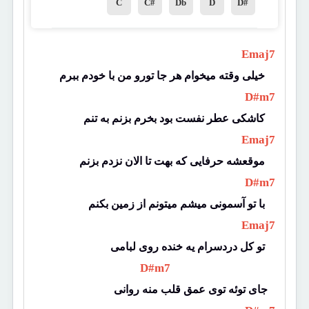
C
C#
Db
D
D#
 Emaj7 
خیلی وقته میخوام هر جا تورو من با خودم ببرم 
 D#m7 
کاشکی عطر نفست بود بخرم بزنم به تنم 
 Emaj7 
موقعشه حرفایی که بهت تا الان نزدم بزنم 
 D#m7 
با تو آسمونی میشم میتونم از زمین بکنم 
 Emaj7 
تو کل دردسرام یه خنده روی لبامی 
 D#m7 
جای توئه توی عمق قلب منه روانی