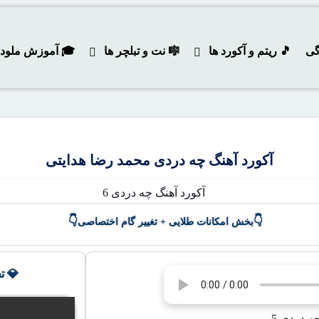
گی
🎵 ریتم و آکورد ها
🎼 نت و تبلچر ها
🎓 آموزش ملودی و
آکورد آهنگ چه دردی محمد رضا هدایتی
👇
👇
بخش امکانات طلایی + تغییر گام اختصاصی
💎 ت