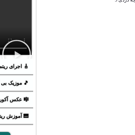
🎸 اجرای ریتم
🎵 موزیک بی ک
🎼 عکس آکورد
🎹 آموزش ریتم 6/8 اسل