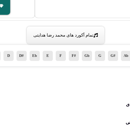
تمام آکورد های محمد رضا هدایتی
D
D#
Eb
E
F
F#
Gb
G
G#
Ab
ی
هی