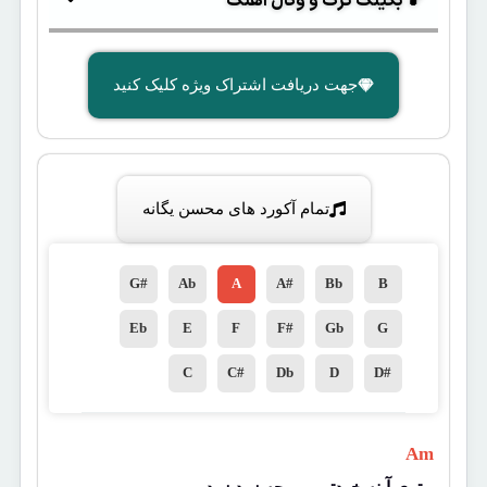
🎵 بکینگ ترک و وکال آهنگ
جهت دریافت اشتراک ویژه کلیک کنید
تمام آکورد های محسن یگانه
G#
Ab
A
A#
Bb
B
Eb
E
F
F#
Gb
G
C
C#
Db
D
D#
 Am 