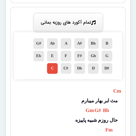
تمام آکورد های روزبه بمانی
G#
Ab
A
A#
Bb
B
Eb
E
F
F#
Gb
G
C
C#
Db
D
D#
 Cm 
مث ابر بهار میبارم
 Gm 
 G# 
 Bb 
حال روزم شبیه پاییزه
 Fm 