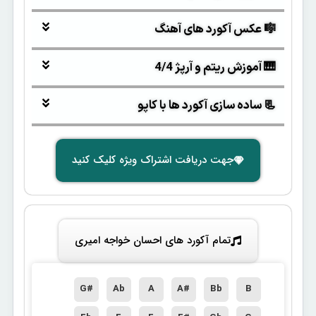
🎼 عکس آکورد های آهنگ
🎹 آموزش ریتم و آرپژ 4/4
📃 ساده سازی آکورد ها با کاپو
جهت دریافت اشتراک ویژه کلیک کنید
تمام آکورد های احسان خواجه امیری
G#
Ab
A
A#
Bb
B