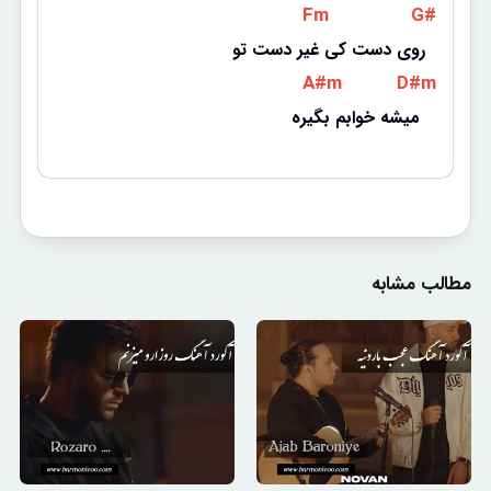
 Fm 
 G# 
روی دست کی غیر دست تو
 A#m 
 D#m 
میشه خوابم بگیره 
مطالب مشابه