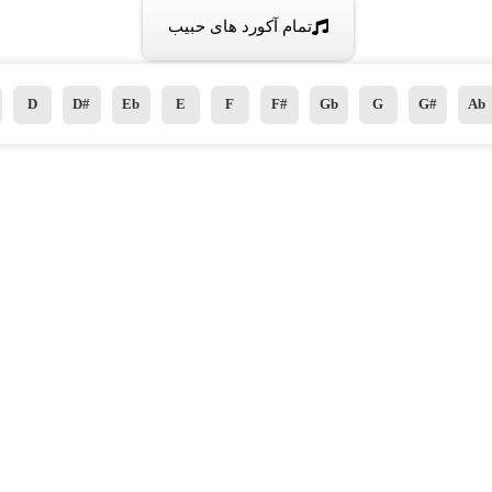
تمام آکورد های حبیب
D
D#
Eb
E
F
F#
Gb
G
G#
Ab