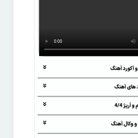
و آکورد آهنگ
 های آهنگ
آرپژ 4/4
و وکال آهنگ