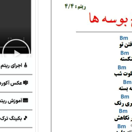
🎸 اجرای ریتم 
🎼 عکس آکورد
🎹 آموزش ریتم و 
🎵 بکینگ ترک 