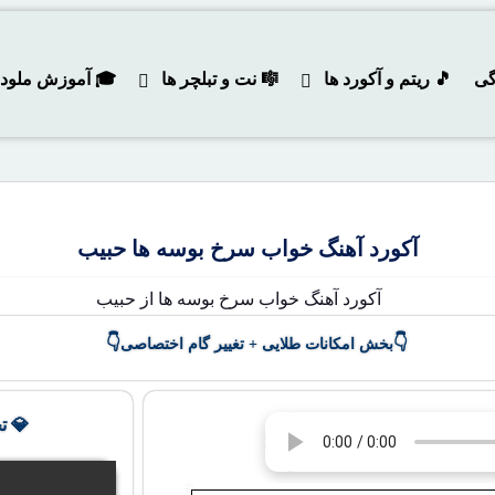
گی
🎵 ریتم و آکورد ها
🎼 نت و تبلچر ها
🎓 آموزش ملودی و
آکورد آهنگ خواب سرخ بوسه ها حبیب
👇
👇
بخش امکانات طلایی + تغییر گام اختصاصی
💎 ت