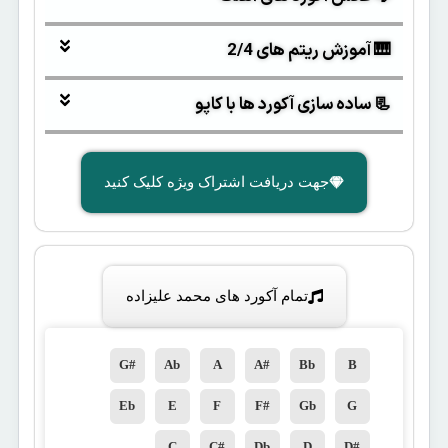
🎹 آموزش ریتم های 2/4
📃 ساده سازی آکورد ها با کاپو
جهت دریافت اشتراک ویژه کلیک کنید
تمام آکورد های محمد علیزاده
G#
Ab
A
A#
Bb
B
Eb
E
F
F#
Gb
G
C
C#
Db
D
D#