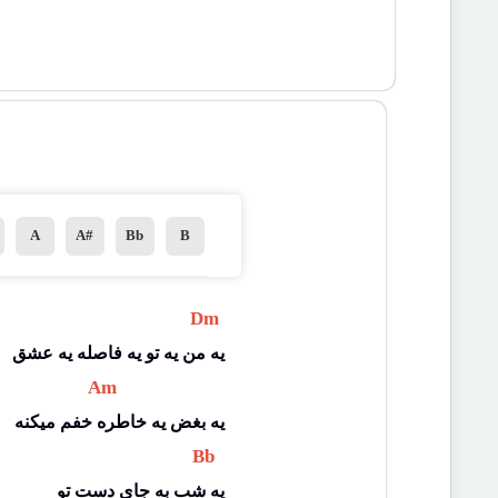
A
A#
Bb
B
 Dm 
یه من یه تو یه فاصله یه عشق
 Am 
یه بغض یه خاطره خفم میکنه
 Bb 
یه شب به جای دست تو