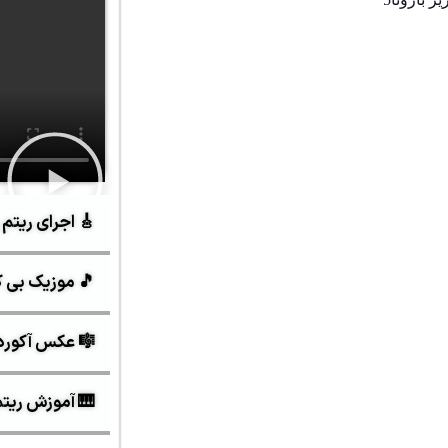
🎸 اجرای ریتم 
🎵 موزیک بی ک
🎼 عکس آکورد
🎹 آموزش ریتم و 