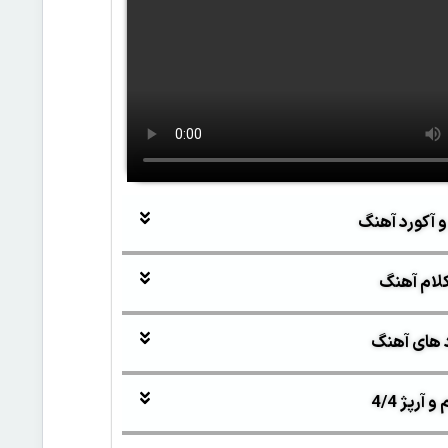
و آکورد آهنگ
لام آهنگ
 های آهنگ
آرپژ 4/4