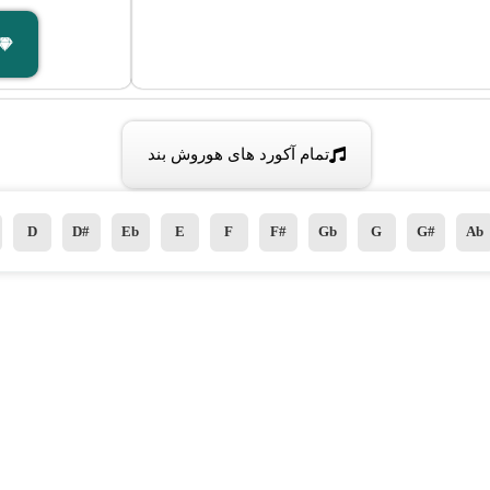
تمام آکورد های هوروش بند
D
D#
Eb
E
F
F#
Gb
G
G#
Ab