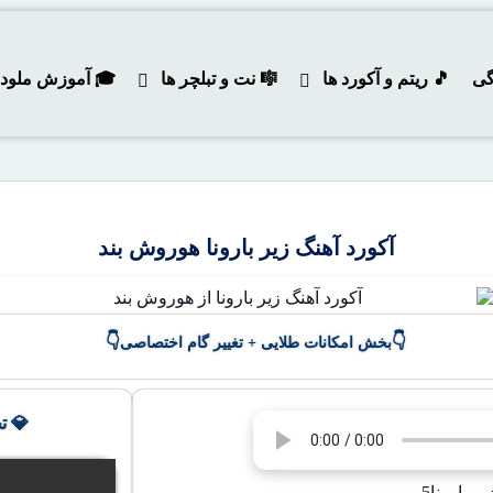
گی
🎵 ریتم و آکورد ها
🎼 نت و تبلچر ها
🎓 آموزش ملودی و
آکورد آهنگ زیر بارونا هوروش بند
👇
👇
بخش امکانات طلایی + تغییر گام اختصاصی
💎 ت