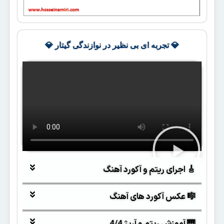
💎 تجربه ای بی نظیر در نوازندگی گیتار 💎
🎸 اجرای ریتم و آکورد آهنگ
🎼 عکس آکورد های آهنگ
🎹 آموزش ریتم و آرپژ 4/4