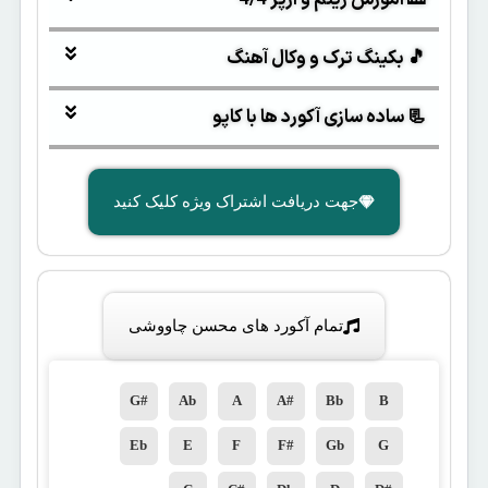
🎵 بکینگ ترک و وکال آهنگ
📃 ساده سازی آکورد ها با کاپو
جهت دریافت اشتراک ویژه کلیک کنید
تمام آکورد های محسن چاووشی
G#
Ab
A
A#
Bb
B
Eb
E
F
F#
Gb
G