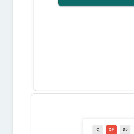
C
C#
Db