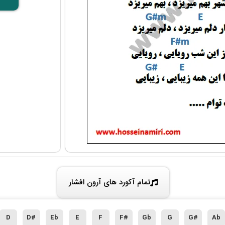
تمام آکورد های آرون افشار
D
D#
Eb
E
F
F#
Gb
G
G#
Ab