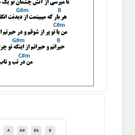
A
A#
Bb
B