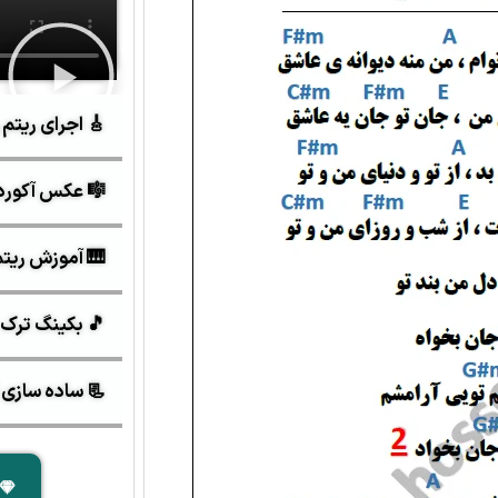
🎸 اجرای ریتم 
🎼 عکس آکورد
🎹 آموزش ریتم 6/8 ش
🎵 بکینگ ترک 
📃 ساده سازی آک