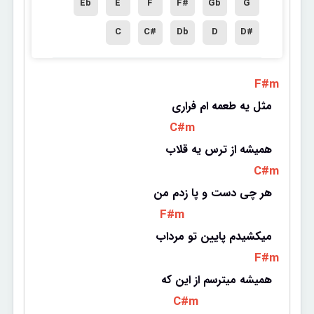
Eb
E
F
F#
Gb
G
C
C#
Db
D
D#
 F#m 
مثل یه طعمه ام فراری
 C#m 
همیشه از ترس یه قلاب
 C#m 
هر چی دست و پا زدم من
 F#m 
میکشیدم پایین تو مرداب
 F#m 
همیشه میترسم از این که
 C#m 