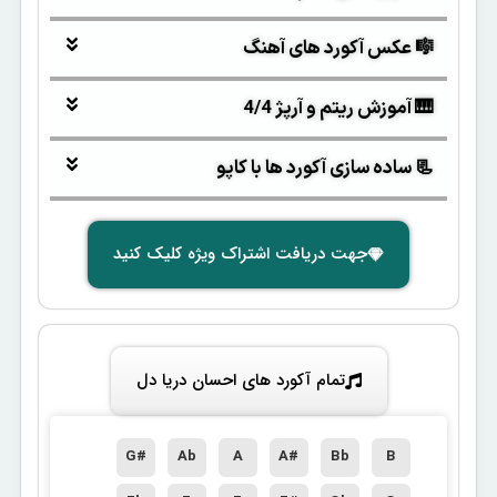
🎼 عکس آکورد های آهنگ
🎹 آموزش ریتم و آرپژ 4/4
📃 ساده سازی آکورد ها با کاپو
جهت دریافت اشتراک ویژه کلیک کنید
تمام آکورد های احسان دریا دل
G#
Ab
A
A#
Bb
B