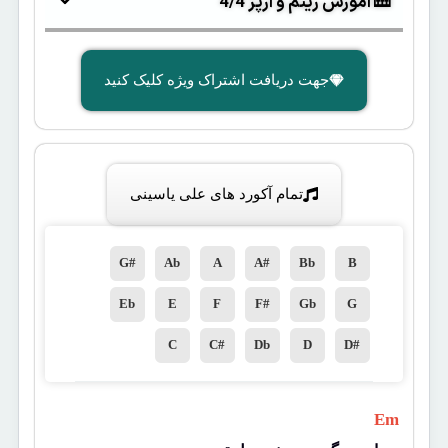
🎹 آموزش ریتم و آرپژ 4/4
جهت دریافت اشتراک ویژه کلیک کنید
تمام آکورد های علی یاسینی
G#
Ab
A
A#
Bb
B
Eb
E
F
F#
Gb
G
C
C#
Db
D
D#
 Em 