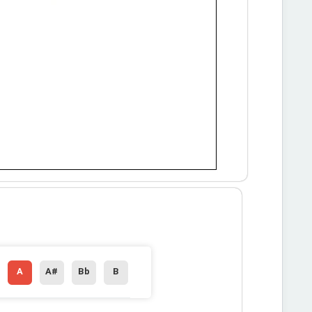
A
A#
Bb
B