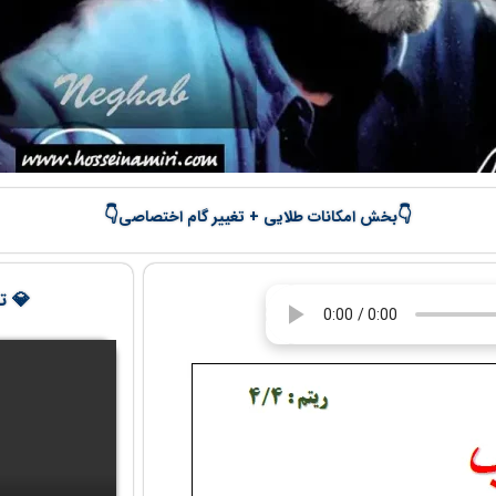
👇
👇
بخش امکانات طلایی + تغییر گام اختصاصی
💎 تج