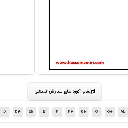
تمام آکورد های سیاوش قمیشی
D
D#
Eb
E
F
F#
Gb
G
G#
Ab