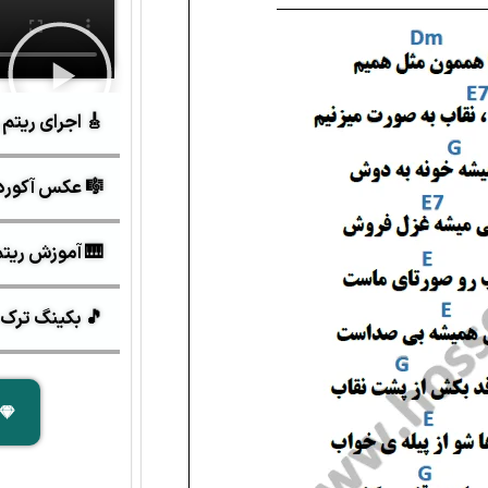
🎸 اجرای ریتم 
🎼 عکس آکورد
🎹 آموزش ریتم و 
🎵 بکینگ ترک 