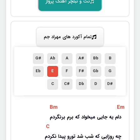
نت و تبلچر آهنگ پرواز
تمام آکورد های مهراد جم
G#
Ab
A
A#
Bb
B
Eb
E
F
F#
Gb
G
C
C#
Db
D
D#
 Bm 
 Em 
دلم یه جایی میخواد که برم برنگردم
 C 
چه روزایی که شب شد تورو پیدا نکردم