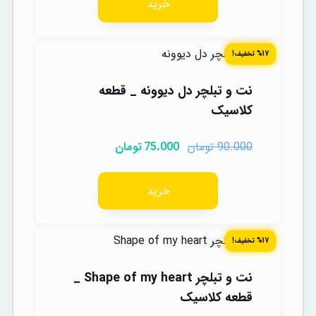
خرید
%17 تخفیف!
نت و تبلچر دل دیوونه _ قطعه
کلاسیک
تومان
تومان
75.000
90.000
خرید
%17 تخفیف!
نت و تبلچر Shape of my heart _
قطعه کلاسیک