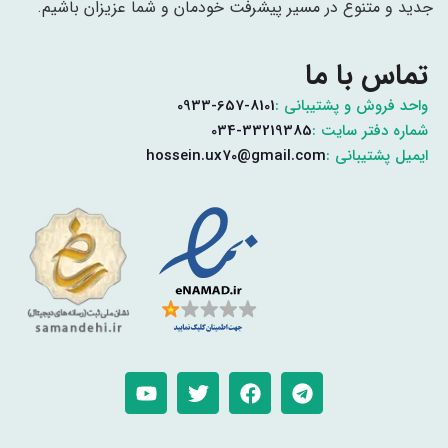
جدید و متنوع در مسیر پیشرفت خودمان و شما عزیزان باشیم.
تماس با ما
واحد فروش و پشتیبانی :
0933-657-8101
شماره دفتر سایت :
034-33219385
ایمیل پشتیبانی :
hossein.ux70@gmail.com