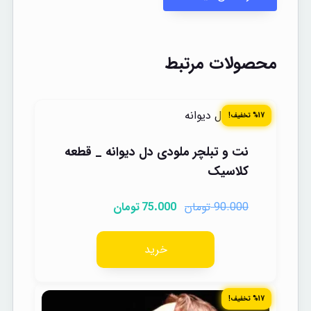
محصولات مرتبط
%17 تخفیف!
نت و تبلچر ملودی دل دیوانه _ قطعه
کلاسیک
تومان
تومان
75.000
90.000
خرید
%17 تخفیف!