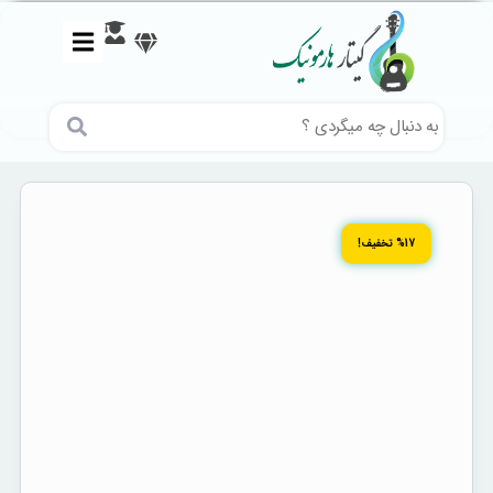
%17 تخفیف!