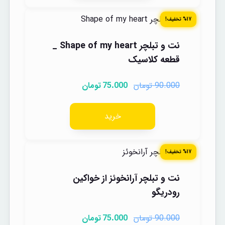
%17 تخفیف!
نت و تبلچر Shape of my heart _
قطعه کلاسیک
تومان
تومان
75.000
90.000
خرید
%17 تخفیف!
نت و تبلچر آرانخوئز از خواکین
رودریگو
تومان
تومان
75.000
90.000