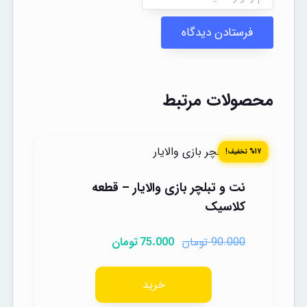
محصولات مرتبط
%17 تخفیف!
نت و تبلچر بازی والایار – قطعه
کلاسیک
تومان
تومان
75.000
90.000
خرید