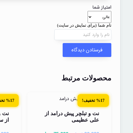
امتیاز شما
محصولات مرتبط
%17 تخفیف!
%17 تخفیف!
نت و تبلچر پیش درامد از
نت و
علی عظیمی
از س