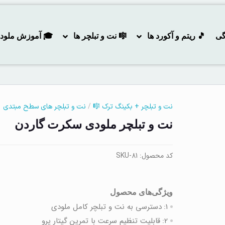
گی
🎵 ریتم و آکورد ها
🎼 نت و تبلچر ها
🎓 آموزش ملودی و
/
نت و تبلچر + بکینگ ترک 🎼
نت و تبلچر های سطح مبتدی
نت و تبلچر ملودی سکرت گاردن
کد محصول:
SKU-81
ویژگی‌های محصول
1:
دسترسی به نت‌ و تبلچر کامل ملودی
2:
قابلیت تنظیم سرعت با تمرین گیتار پرو