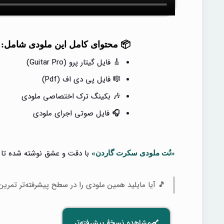
📦 محتوای کامل این ملودی شامل:
🎸 فایل گیتار پرو (Guitar Pro)
🎼 فایل پی دی اف (Pdf)
🎶 بکینگ ترک اختصاصی ملودی
🎧 فایل صوتی اجرای ملودی
با دقت و عشق نوشته شده تا به
«نُت ملودی سکرت گاردن»
🎵 آیا مایلید همین ملودی را در سطح پیشرفته‌تر تمرین
مشاهده نسخهٔ پیشرفته‌تر