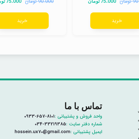
تومان
تومان
75.000
90.000
75.000
90
تومان
توم
خرید
خرید
تماس با ما
واحد فروش و پشتیبانی :
0933-657-8101
شماره دفتر سایت :
034-33219385
ایمیل پشتیبانی :
hossein.ux70@gmail.com