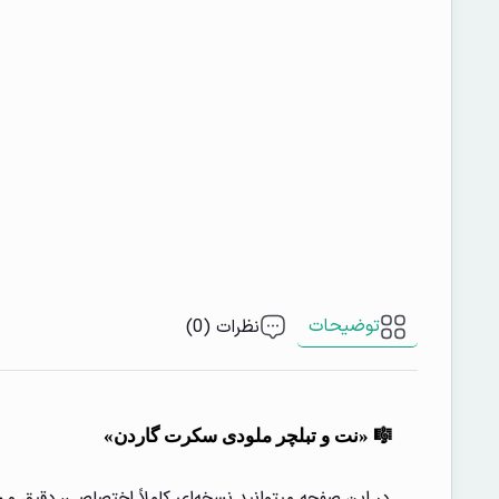
توضیحات
نظرات (0)
🎼 «نت و تبلچر ملودی سکرت گاردن»
در این صفحه میتوانید نسخه‌ای کاملاً اختصاصی، دقیق و ح