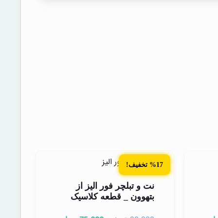
%17 تخفیف!
نت و تبلچر فور الیز از
بتهوون _ قطعه کلاسیک