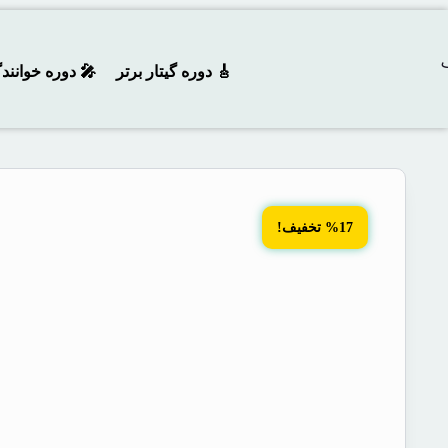
🎸 دوره‌ گیتار برتر
🎤 دوره خوانند
%17 تخفیف!