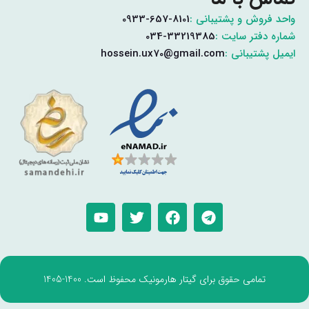
واحد فروش و پشتیبانی :
0933-657-8101
شماره دفتر سایت :
034-33219385
ایمیل پشتیبانی :
hossein.ux70@gmail.com
تمامی حقوق برای گیتار هارمونیک محفوظ است. 1400-1405