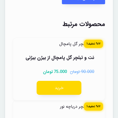
محصولات مرتبط
%17 تخفیف!
نت و تبلچر گل پامچال از بیژن بیژنی
تومان
تومان
75.000
90.000
خرید
%17 تخفیف!