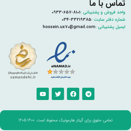
تماس با ما
واحد فروش و پشتیبانی :
0933-657-8101
شماره دفتر سایت :
034-33219385
ایمیل پشتیبانی :
hossein.ux70@gmail.com
تمامی حقوق برای گیتار هارمونیک محفوظ است. 1400-1405